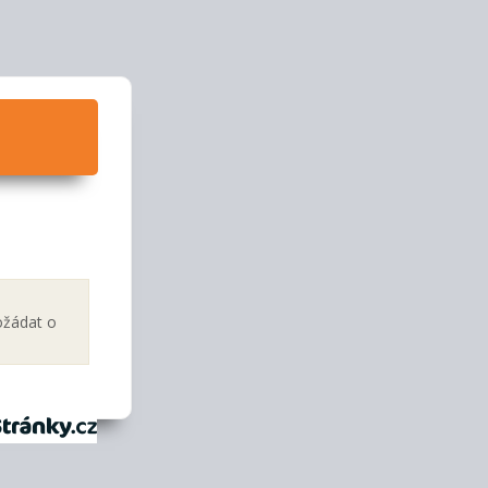
ožádat o
tránky.cz