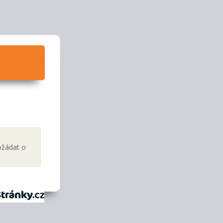
ožádat o
tránky.cz