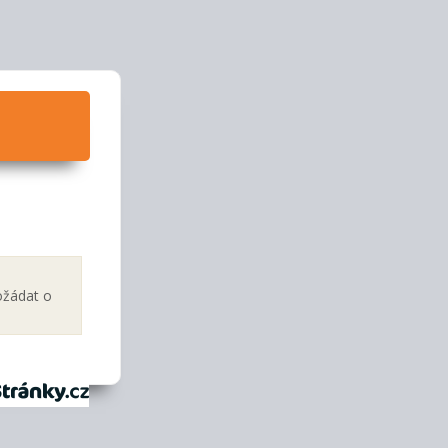
ožádat o
tránky.cz