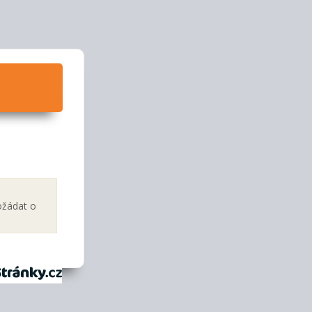
ožádat o
tránky.cz