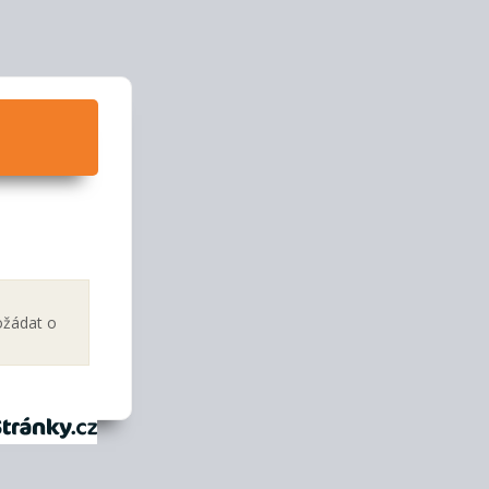
ožádat o
tránky.cz