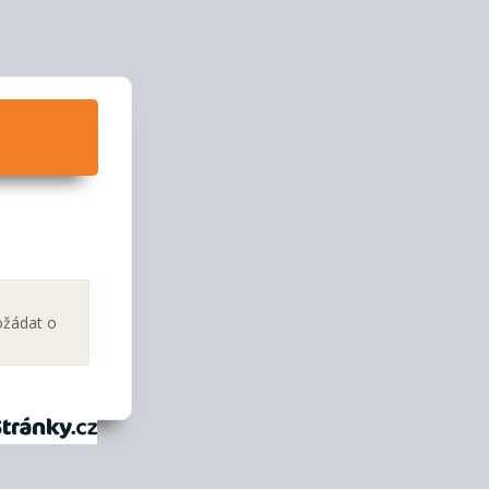
ožádat o
tránky.cz