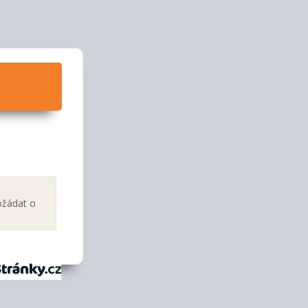
ožádat o
tránky.cz