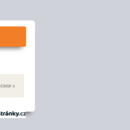
ožádat o
tránky.cz