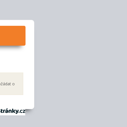
ožádat o
tránky.cz