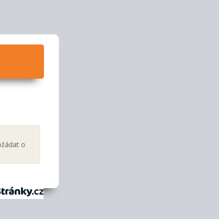
ožádat o
tránky.cz